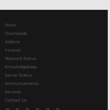
Store
Downloads
Addons
Invoices
Network Status
Knowledgebase
Server Status
Announcements
Services
Contact Us