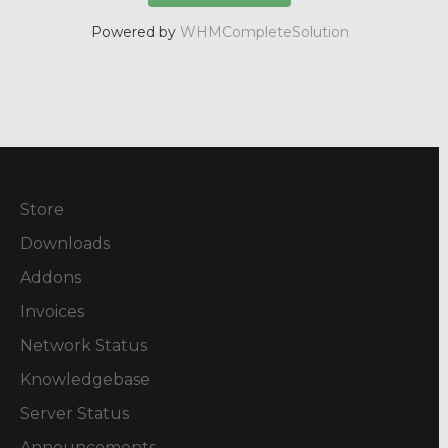
Powered by
WHMCompleteSolution
Store
Downloads
Addons
Invoices
Network Status
Knowledgebase
Server Status
Announcements